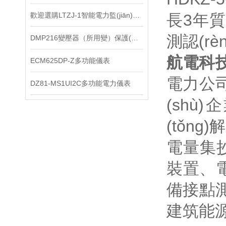
歡迎選購LTZJ-1智能電力監(jiān)測儀
長3年質(
測認(rèn
DMP216變壓器（所用變）保護(hù)裝置
航電科技★
ECM625DP-Z多功能儀表
電力公
DZ81-MS1UI2C多功能電力儀表
(shù
(tǒn
電量集抄
裝置、電
備接點測溫
建筑能源