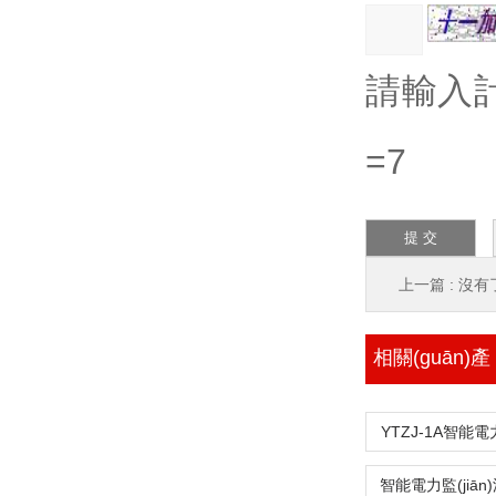
請輸入計算
=7
上一篇 : 沒有
相關(guān)產
(chǎn)品
YTZJ-1A智能電力